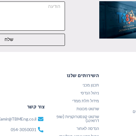
שלח
השירותים שלנו
תכנון מכני
ניהול הנדסי
מידול תלת ממדי
צור קשר
שרטוט מכונות
ם
שרטוט קונסטרוקציות (שופ
amir@TBMEng.co.il
דרואינג)
הנדסה לאחור
054-3050031