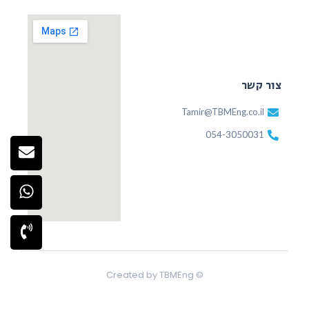
צור קשר
Tamir@TBMEng.co.il
054-3050031
© Created by TBMEng