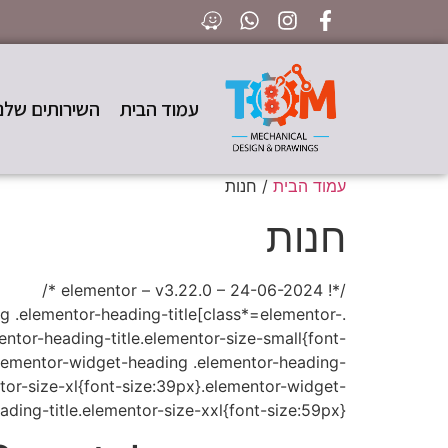
עמוד הבית
השירותים שלנו
עמוד הבית
/ חנות
חנות
/*! elementor – v3.22.0 – 24-06-2024 */
ng .elementor-heading-title[class*=elementor-
mentor-heading-title.elementor-size-small{font-
elementor-widget-heading .elementor-heading-
tor-size-xl{font-size:39px}.elementor-widget-
ading-title.elementor-size-xxl{font-size:59px}