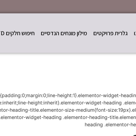
גלרית פרויקטים
מילון מונחים הנדסיים
חיפוש חלקים STD
e{padding:0;margin:0;line-height:1}.elementor-widget-headi
ze:inherit;line-height:inherit}.elementor-widget-heading .ele
ntor-heading-title.elementor-size-medium{font-size:19px}.
x}.elementor-widget-heading .elementor-heading-title.elemen
heading .elementor-he