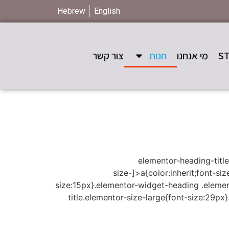
Hebrew
English
מי אנחנו
חנות
צור קשר
.elementor-heading-titl
size-]>a{color:inherit;font-si
size:15px}.elementor-widget-heading .eleme
title.elementor-size-large{font-size:29p