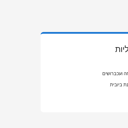
יות
ה ועכברושים