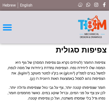
Hebrew
English
חיפוש חלקים STD
צפיפות סגולית
צפיפות החומר (לעיתים נקרא גם צפיפות המסה) של גוף היא
המסה שלו ליחידת נפח. הצפיפות נמדדת ביחידות של מסה לנפח,
למשל בגרם לסמ”ק (g/cm³) או בק”ג למטר מעוקב (kg/m³). את
הצפיפות נהוג לסמל באמצעות האות היוונית רוֹ (ρ).
חומר שצפיפותו קטנה יותר, צף על גבי נוזל שצפיפותו גדולה יותר.
לכן עץ צף על פני המים, וברזל שוקע במים. כאשר מחממים חומר,
נפחו גדל בלי שמסתו משתנה, ועל כן צפיפותו קטנה.