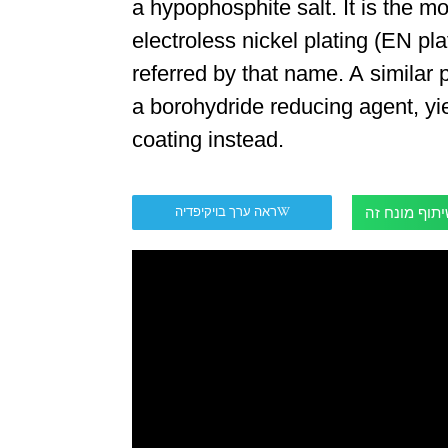
a hypophosphite salt. It is the 
electroless nickel plating (EN pla
referred by that name. A similar
a borohydride reducing agent, yi
coating instead.
תוף מונח זה
ראה ערך בויקיפדיה