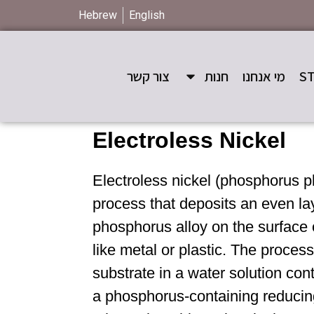
Hebrew
English
מי אנחנו
חנות
צור קשר
Electroless Nickel
Electroless nickel (phosphorus pl
process that deposits an even lay
phosphorus alloy on the surface o
like metal or plastic. The proces
substrate in a water solution cont
a phosphorus-containing reducin