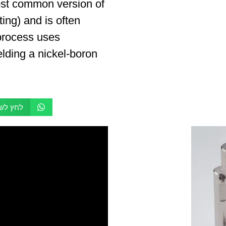
most common version of
ting) and is often
 process uses
elding a nickel-boron
לחץ לשי